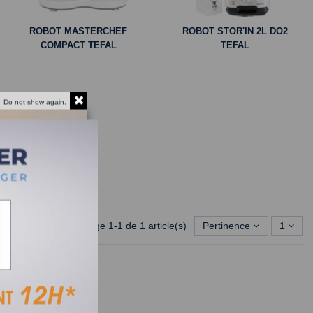
ROBOT MASTERCHEF
ROBOT STOR'IN 2L DO2
COMPACT TEFAL
TEFAL
Do not show again.
Affichage 1-1 de 1 article(s)
Pertinence
1