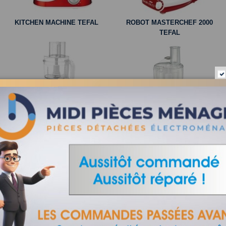
KITCHEN MACHINE TEFAL
ROBOT MASTERCHEF 2000
TEFAL
ROBOT VITACOMPACT PRO
ROBOT POIVRE & SEL TEFAL
TEFAL
DO211111/870